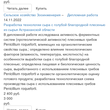
руб.
Читать далее
Купить
Сельское хозяйство
Зооинженерия
–
Дипломная работа
14.11.2022
Разработка технологии сыра с голубой благородной плесенью
из сырья Астраханской области
В дипломной работе исследована активность ферментных
систем (протеолитической активности) плесневых грибов
Penicillium roqueforti, влияющих на органолептические
свойства сыра.; определено влияние технологических
факторов (влажность, температура, кислотность) на
особенности выработки сыра с голубой благородной
плесенью; определена пищевая и биологическая ценность
сыра, выработанного с использованием плесневых грибов
Penicillium roqueforti и провести органолептическую оценку
готового продукта; разработана технологическая схема
производства сыра с использованием плесневых грибов
Penicillium roqueforti.
2 400
руб.
3 000
руб.
Читать далее
Купить