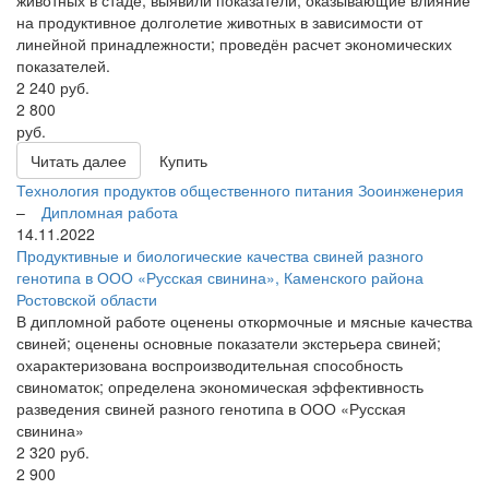
животных в стаде; выявили показатели, оказывающие влияние
на продуктивное долголетие животных в зависимости от
линейной принадлежности; проведён расчет экономических
показателей.
2 240
руб.
2 800
руб.
Читать далее
Купить
Технология продуктов общественного питания
Зооинженерия
–
Дипломная работа
14.11.2022
Продуктивные и биологические качества свиней разного
генотипа в ООО «Русская свинина», Каменского района
Ростовской области
В дипломной работе оценены откормочные и мясные качества
свиней; оценены основные показатели экстерьера свиней;
охарактеризована воспроизводительная способность
свиноматок; определена экономическая эффективность
разведения свиней разного генотипа в ООО «Русская
свинина»
2 320
руб.
2 900