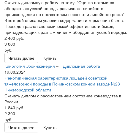
Скачать дипломную работу на тему: "Оценка потомства
абердин–ангусской породы различного линейного
происхождения по показателям весового и линейного роста".
В которой описаны условия содержания и кормления быков.
Проведен расчет экономической эффективности быков,
принадлежащих к разным линиям абердин-ангусской породы.
2 400
руб.
3 000
руб.
Читать далее
Купить
Кинология
Зооинженерия
–
Дипломная работа
19.08.2024
Фенотипическая характеристика лошадей советской
тяжеловозной породы в Починковском конном заводе №23
Нижегородской области
Скачать диплом с рассмотрением состояние коневодства в
России
1 840
руб.
2 300
руб.
Читать далее
Купить