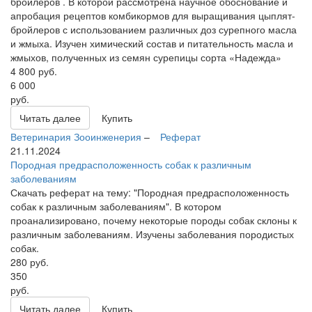
бройлеров . В которой рассмотрена научное обоснование и
апробация рецептов комбикормов для выращивания цыплят-
бройлеров с использованием различных доз сурепного масла
и жмыха. Изучен химический состав и питательность масла и
жмыхов, полученных из семян сурепицы сорта «Надежда»
4 800
руб.
6 000
руб.
Читать далее
Купить
Ветеринария
Зооинженерия
–
Реферат
21.11.2024
Породная предрасположенность собак к различным
заболеваниям
Скачать реферат на тему: "Породная предрасположенность
собак к различным заболеваниям". В котором
проанализировано, почему некоторые породы собак склоны к
различным заболеваниям. Изучены заболевания породистых
собак.
280
руб.
350
руб.
Читать далее
Купить