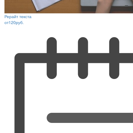
Рерайт текста
от
120
руб.