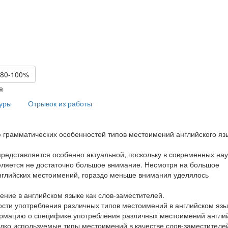
 80-100%
е
туры
Отрывок из работы
 грамматических особенностей типов местоимений английского яз
представляется особенно актуальной, поскольку в современных на
деляется не достаточно большое внимание. Несмотря на большое
нглийских местоимений, гораздо меньше внимания уделялось
ние в английском языке как слов-заместителей.
сти употребления различных типов местоимений в английском язы
рмацию о специфике употребления различных местоимений англи
едко используемые типы местоимений в качестве слов-заместителе