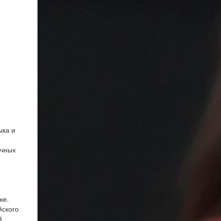
ыка и
учных
ке.
йского
й.