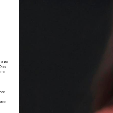
им из
 Она
тво
все
огии