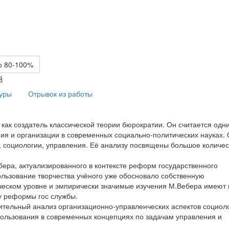
о 80-100%
й
туры
Отрывок из работы
как создатель классической теории бюрократии. Он считается одн
ия и организации в современных социально-политических науках.
и, социологии, управления. Её анализу посвящены большое количес
ера, актуализированного в контексте реформ государственного
пользование творчества учёного уже обосновало собственную
ическом уровне и эмпирически значимые изучения М.Вебера имеют 
у реформы гос службы.
ительный анализ организационно-управленческих аспектов социол
пользования в современных концепциях по задачам управления и