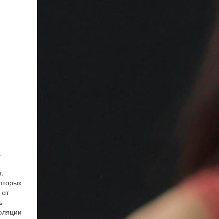
.
.
которых
 от
ь
оляции