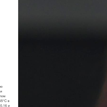
ию
ии
шлом
65°C в
0,16 и