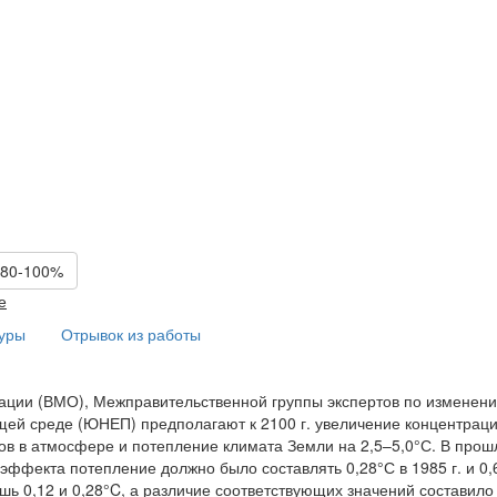
 80-100%
е
туры
Отрывок из работы
ации (ВМО), Межправительственной группы экспертов по изменен
й среде (ЮНЕП) предполагают к 2100 г. увеличение концентрац
азов в атмосфере и потепление климата Земли на 2,5–5,0°С. В про
эффекта потепление должно было составлять 0,28°С в 1985 г. и 0,
шь 0,12 и 0,28°C, а различие соответствующих значений составило 