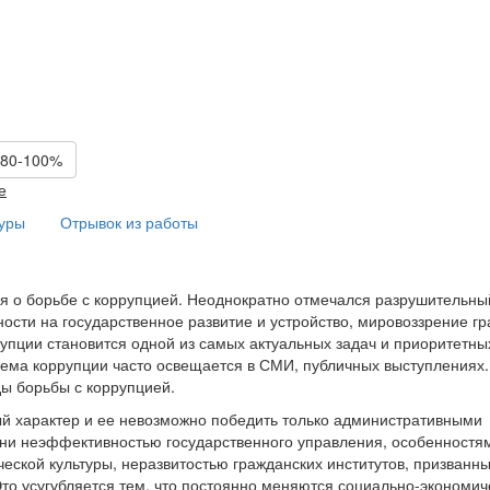
 80-100%
е
туры
Отрывок из работы
я о борьбе с коррупцией. Неоднократно отмечался разрушительны
сти на государственное развитие и устройство, мировоззрение гр
упции становится одной из самых актуальных задач и приоритетны
ема коррупции часто освещается в СМИ, публичных выступлениях.
ы борьбы с коррупцией.
й характер и ее невозможно победить только административными
ени неэффективностью государственного управления, особенностя
еской культуры, неразвитостью гражданских институтов, призванн
Это усугубляется тем, что постоянно меняются социально-экономич