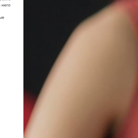
 него
ые