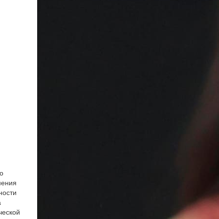
о
нения
ности
а
ческой