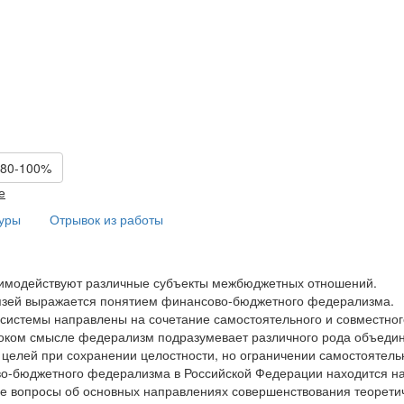
 80-100%
е
туры
Отрывок из работы
аимодействуют различные субъекты межбюджетных отношений.
язей выражается понятием финансово-бюджетного федерализма.
истемы направлены на сочетание самостоятельного и совместног
оком смысле федерализм подразумевает различного рода объеди
целей при сохранении целостности, но ограничении самостоятель
во-бюджетного федерализма в Российской Федерации находится н
е вопросы об основных направлениях совершенствования теорети