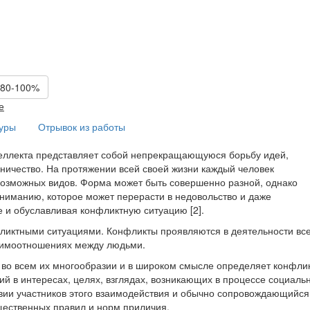
 80-100%
е
туры
Отрывок из работы
нтеллекта представляет собой непрекращающуюся борьбу идей,
рничество. На протяжении всей своей жизни каждый человек
возможных видов. Форма может быть совершенно разной, однако
ониманию, которое может перерасти в недовольство и даже
 и обуславливая конфликтную ситуацию [2].
фликтными ситуациями. Конфликты проявляются в деятельности вс
заимоотношениях между людьми.
во всем их многообразии и в широком смысле определяет конфлик
й в интересах, целях, взглядах, возникающих в процессе социаль
вии участников этого взаимодействия и обычно сопровождающийся
ественных правил и норм приличия.