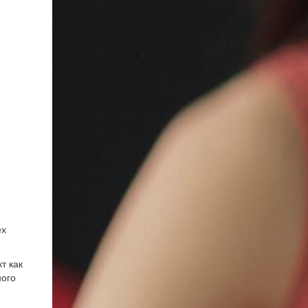
ех
т как
ного