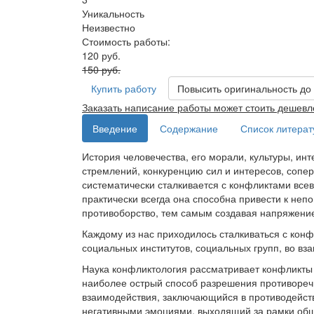
Уникальность
Неизвестно
Стоимость работы:
120 руб.
150 руб.
Купить работу
Повысить оригинальность до
Заказать написание работы может стоить дешевл
Введение
Содержание
Список литера
История человечества, его морали, культуры, и
стремлений, конкуренцию сил и интересов, сопе
систематически сталкивается с конфликтами все
практически всегда она способна привести к неп
противоборство, тем самым создавая напряжение
Каждому из нас приходилось сталкиваться с кон
социальных институтов, социальных групп, во в
Наука конфликтология рассматривает конфликты 
наиболее острый способ разрешения противоречи
взаимодействия, заключающийся в противодейст
негативными эмоциями, выходящий за рамки общ