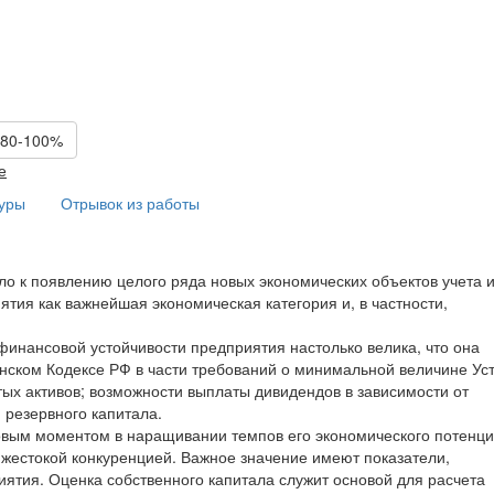
 80-100%
е
туры
Отрывок из работы
о к появлению целого ряда новых экономических объектов учета 
ятия как важнейшая экономическая категория и, в частности,
финансовой устойчивости предприятия настолько велика, что она
нском Кодексе РФ в части требований о минимальной величине Ус
тых активов; возможности выплаты дивидендов в зависимости от
 резервного капитала.
овым моментом в наращивании темпов его экономического потенци
 жестокой конкуренцией. Важное значение имеют показатели,
тия. Оценка собственного капитала служит основой для расчета