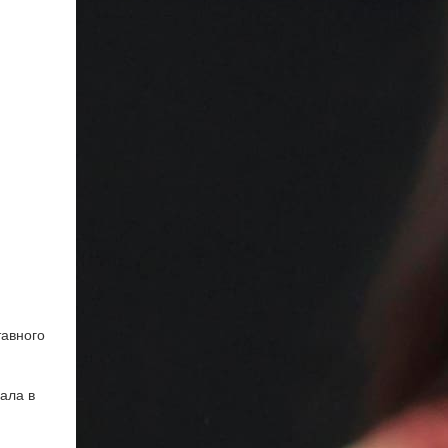
и
тавного
ала в