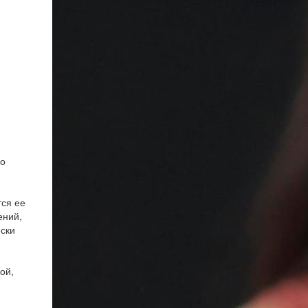
го
тся ее
ений,
ески
ой,