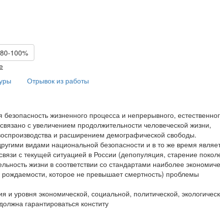
 80-100%
е
туры
Отрывок из работы
безопасность жизненного процесса и непрерывного, естественно
связано с увеличением продолжительности человеческой жизни,
оспроизводства и расширением демографической свободы.
другими видами национальной безопасности и в то же время являе
вязи с текущей ситуацией в России (депопуляция, старение покол
ельность жизни в соответствии со стандартами наиболее экономич
я рождаемости, которое не превышает смертность) проблемы
я и уровня экономической, социальной, политической, экологическ
должна гарантироваться конститу