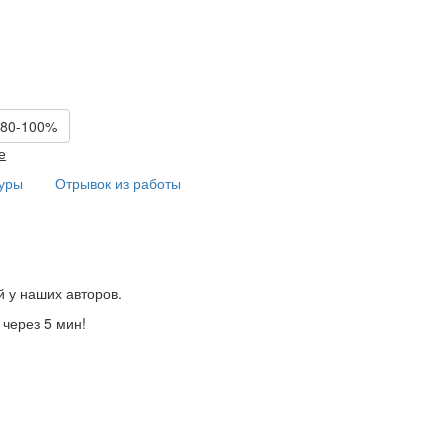
 80-100%
е
туры
Отрывок из работы
й у наших авторов.
 через 5 мин!