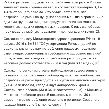
Рыба и рыбные продукты на потребительском рынке России
занимает малый удельный вес, и составляет примерно 3,9 –
4,4 % от общего объема. Это объясняется тем, что
потребление рыбы на душу населения меньше в сравнении с
другими группами пищевых продуктов, таких как мясных,
молочных и других продуктовых товаров. К тому же, объемы
производства рыбных продуктов ниже, чем других групп [2].
Согласно приказу Министерства здравоохранения РФ от 19
августа 2016 г. № 614 "Об утверждении Рекомендаций по
рациональным нормам потребления пищевых продуктов,
отвечающих современным требованиям здорового питания",
определено, что среднее потребление рыбопродуктов на
человека должно составлять 22 кг в год (или 60 г в день) [3].
Однако, по регионам страны наблюдаются существенные
различия по потреблению рыбопродуктов. Так, наибольшее
потребление рыбы приходится на Чукотский автономный округ
(60 кг на человека), следом идут Хабаровский край и
Сахалинская область (33 и 34 кг соответственно), в Москве и
Московской области данный показатель составил 30 кг, а
самое низкое потребление отмечено в регионах Северного
Кавказа (примерно 5 кг не человека) [4].