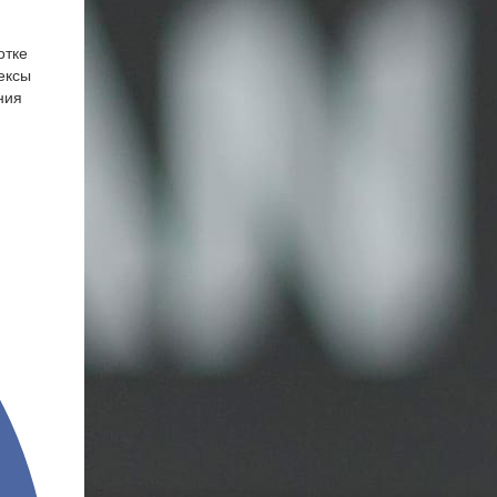
отке
ексы
ния