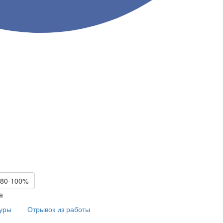
 80-100%
е
туры
Отрывок из работы