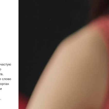
ачастую
о
в.
е слово
 орган
ри
.