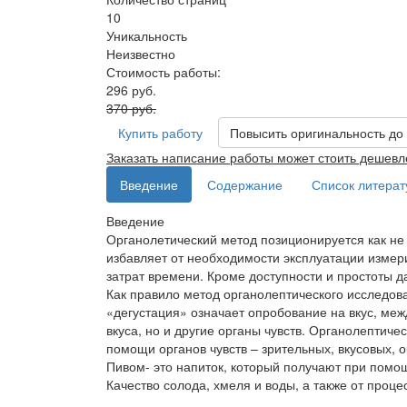
10
Уникальность
Неизвестно
Стоимость работы:
296 руб.
370 руб.
Купить работу
Повысить оригинальность до
Заказать написание работы может стоить дешевл
Введение
Содержание
Список литера
Введение
Органолетический метод позиционируется как не
избавляет от необходимости эксплуатации измери
затрат времени. Кроме доступности и простоты 
Как правило метод органолептического исследов
«дегустация» означает опробование на вкус, межд
вкуса, но и другие органы чувств. Органолептич
помощи органов чувств – зрительных, вкусовых, 
Пивом- это напиток, который получают при пом
Качество солода, хмеля и воды, а также от проц