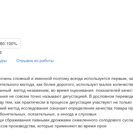
 80-100%
е
туры
Отрывок из работы
 очень сложный и именной поэтому всегда используется первым, з
тельного метода, как более дорогого, использует малое количеств
данный метод незаменим, во время оценивания показателей качест
ания не совсем точно называют дегустацией. В дословном перевод
у тем, как практически в процессе дегустации участвуют не только
еский метод исследования означает определение качества товара п
обонятельных, осязательных, а иногда и слуховых
ощи сбраживания пивными дрожжами охмеленного солодового сусла
ессов производства, которые применяют во время прои