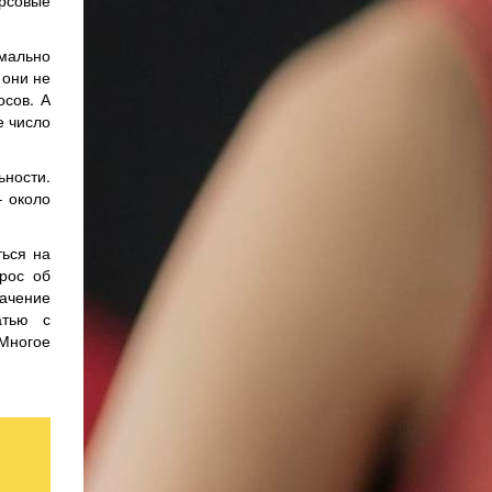
урсовые
мально
 они не
осов. А
е число
ьности.
– около
ться на
рос об
ачение
атью с
 Многое