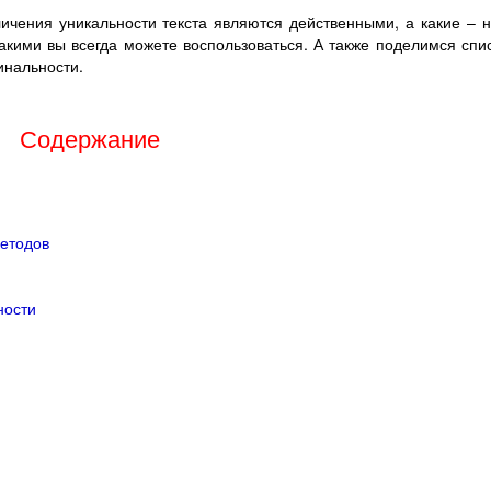
личения уникальности текста являются действенными, а какие – 
какими вы всегда можете воспользоваться. А также поделимся спи
инальности.
Содержание
методов
ности