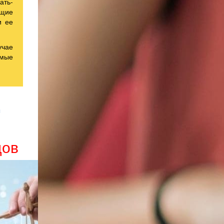
ать-
ящие
и ее
учае
имые
ы
дов