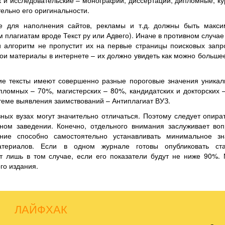
к и исследовательские – монографии, диссертации, дипломные, к
тельно его оригинальности.
е для наполнения сайтов, рекламы и т.д. должны быть макси
плагиатам вроде Текст ру или Адвего). Иначе в противном случае
 алгоритм не пропустит их на первые страницы поисковых запр
свои материалы в интернете – их должно увидеть как можно больше
ие тексты имеют совершенно разные пороговые значения уникал
пломных – 70%, магистерских – 80%, кандидатских и докторских 
теме выявления заимствований – Антиплагиат ВУЗ.
зных вузах могут значительно отличаться. Поэтому следует опира
ном заведении. Конечно, отдельного внимания заслуживает воп
ание способно самостоятельно устанавливать минимальное зн
атериалов. Если в одном журнале готовы опубликовать ст
т лишь в том случае, если его показатели будут не ниже 90%.
го издания.
ЛАЙФХАК